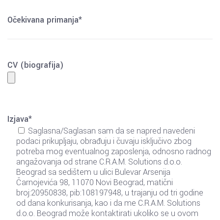
Očekivana primanja*
CV (biografija)
Izjava*
Saglasna/Saglasan sam da se napred navedeni
podaci prikupljaju, obrađuju i čuvaju isključivo zbog
potreba mog eventualnog zaposlenja, odnosno radnog
angažovanja od strane C.R.A.M. Solutions d.o.o.
Beograd sa sedištem u ulici Bulevar Arsenija
Čarnojevića 98, 11070 Novi Beograd, matični
broj:20950838, pib:108197948, u trajanju od tri godine
od dana konkurisanja, kao i da me C.R.A.M. Solutions
d.o.o. Beograd može kontaktirati ukoliko se u ovom