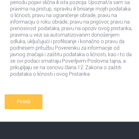
periodu pojavi slična ili ista pozicija. Upoznat/a sam sa
pravima na pristup, ispravku ili brisanje mojih podataka
o ličnosti, pravu na ograničenje obrade, pravu na
informaciju o roku obrade, pravu na prigovor, pravu na
prenosivost podataka, pravu na opoziv ovog pristanka,
pravima u vezi sa automatizovanim donošenjem
odluka, uključujući i profilisanje i konačno o pravu da
podnesem pritužbu Povereniku za informacije od
javnog značaja i zaštitu podataka o ličnosti, kao i to da
se ovi podaci smatraju Poverljivim-Poslovna tajna, a
prikupljaju se na osnovu člana 12. Zakona o zaštiti
podataka o ličnosti i ovog Pristanka.
Pošalji