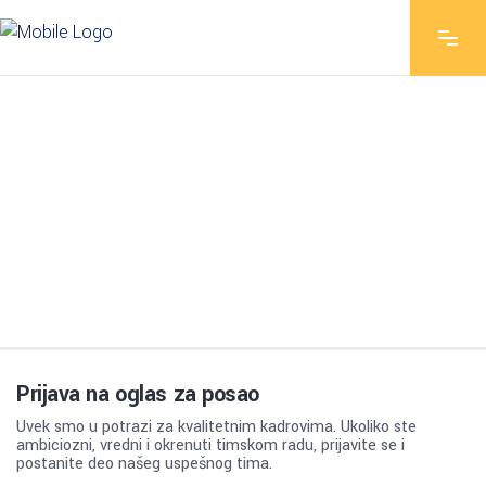
KARIJERA
Postanite deo našeg tima!
Prijava na oglas za posao
Uvek smo u potrazi za kvalitetnim kadrovima. Ukoliko ste
ambiciozni, vredni i okrenuti timskom radu, prijavite se i
postanite deo našeg uspešnog tima.